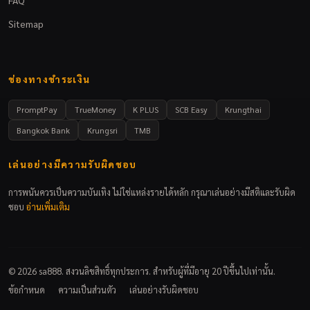
FAQ
Sitemap
ช่องทางชำระเงิน
PromptPay
TrueMoney
K PLUS
SCB Easy
Krungthai
Bangkok Bank
Krungsri
TMB
เล่นอย่างมีความรับผิดชอบ
การพนันควรเป็นความบันเทิง ไม่ใช่แหล่งรายได้หลัก กรุณาเล่นอย่างมีสติและรับผิด
ชอบ
อ่านเพิ่มเติม
© 2026 sa888. สงวนลิขสิทธิ์ทุกประการ. สำหรับผู้ที่มีอายุ 20 ปีขึ้นไปเท่านั้น.
ข้อกำหนด
ความเป็นส่วนตัว
เล่นอย่างรับผิดชอบ