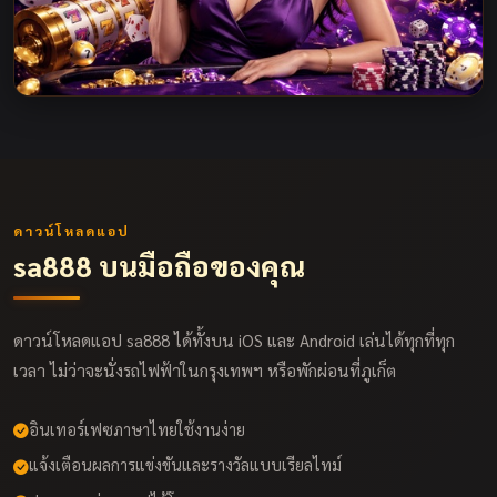
ดาวน์โหลดแอป
sa888 บนมือถือของคุณ
ดาวน์โหลดแอป sa888 ได้ทั้งบน iOS และ Android เล่นได้ทุกที่ทุก
เวลา ไม่ว่าจะนั่งรถไฟฟ้าในกรุงเทพฯ หรือพักผ่อนที่ภูเก็ต
อินเทอร์เฟซภาษาไทยใช้งานง่าย
แจ้งเตือนผลการแข่งขันและรางวัลแบบเรียลไทม์