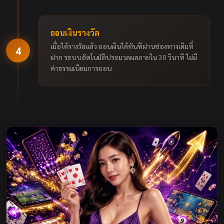
ถอนเงินรางวัล
เมื่อได้รางวัลแล้ว ถอนเงินได้ทันทีผ่านช่องทางเดิมที่
4
ฝาก ระบบอัตโนมัติประมวลผลภายใน 30 วินาที ไม่มี
ค่าธรรมเนียมการถอน