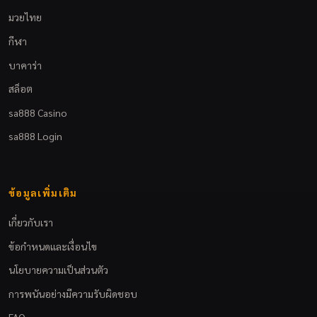
มวยไทย
กีฬา
บาคาร่า
สล็อต
sa888 Casino
sa888 Login
ข้อมูลเพิ่มเติม
เกี่ยวกับเรา
ข้อกำหนดและเงื่อนไข
นโยบายความเป็นส่วนตัว
การพนันอย่างมีความรับผิดชอบ