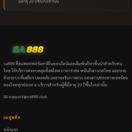
มีอายุ 20 ปีขึ้นไปเท่านั้น
sa888 คือแพลตฟอร์มคาสิโนออนไลน์และเดิมพันกีฬาชั้นนำสำหรับคน
ไทย ให้บริการครอบคลุมทั้งสล็อต บาคาร่าสด พนันกีฬา มวยไทย และหวย
ด้วยระบบที่เสถียร ปลอดภัย และรองรับการฝาก-ถอนผ่านช่องทางยอดนิยม
ของไทยทุกช่องทาง บริการสำหรับผู้ที่มีอายุ 20 ปีขึ้นไปเท่านั้น
📧
support@sa888.club
เมนูหลัก
หน้าแรก