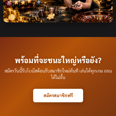
พร้อมที่จะชนะใหญ่หรือยัง?
สมัครวันนี้รับโบนัสต้อนรับสมาชิกใหม่ทันที เล่นได้ทุกเกม ถอน
ได้ไม่อั้น
สมัครสมาชิกฟรี