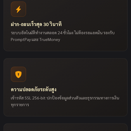
ฝาก-ถอนเร็วสุด 30 วินาที
ระบบอัตโนมัติทำงานตลอด 24 ชั่วโมง ไม่ต้องรอแอดมิน รองรับ
PromptPay และ TrueMoney
ความปลอดภัยระดับสูง
เข้ารหัส SSL 256-bit ปกป้องข้อมูลส่วนตัวและธุรกรรมทางการเงิน
ทุกรายการ