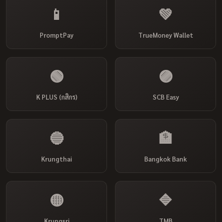
📱
💚
PromptPay
TrueMoney Wallet
🟢
🟣
K PLUS (กสิกร)
SCB Easy
🔵
🏦
Krungthai
Bangkok Bank
🟡
🔷
Krungsri
TMB