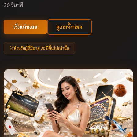
30 วินาที
เริ่มเล่นเลย
ดูเกมทั้งหมด
สำหรับผู้ที่มีอายุ 20 ปีขึ้นไปเท่านั้น