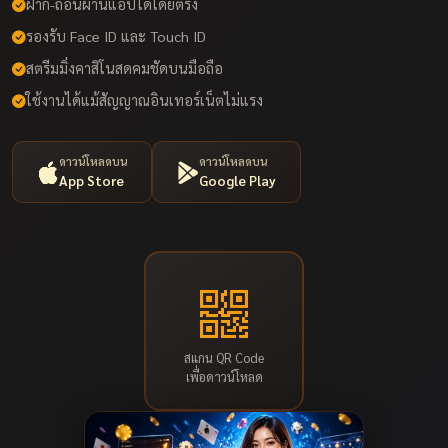
ฝาก-ถอนผ่านแอปได้โดยตรง
รองรับ Face ID และ Touch ID
สตรีมมิ่งคาสิโนสดคมชัดบนมือถือ
ใช้งานได้แม้สัญญาณอินเทอร์เน็ตไม่แรง
ดาวน์โหลดบน
ดาวน์โหลดบน
App Store
Google Play
สแกน QR Code
เพื่อดาวน์โหลด